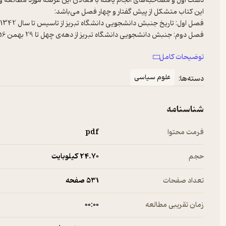
دست اول و مصاحبه‌های انجام یافته با فعالان این عرصه مورد مطالعه و 
این کتاب متشکل از پیش گفتار و چهار فصل می‌باشد:
فصل اول: تاریخ جنبش دانشجویی دانشگاه تبریز از تاسیس تا سال 1342
فصل دوم: جنبش دانشجویی دانشگاه تبریز از دهه‌ی چهل تا 29 بهمن 1356
فصل سوم: جنبش دانشجویی دانشگاه تبریز به روایت اسناد (از سال 55 تا پیروزی انقلاب)
توضیحات کامل
فصل چهارم: احزاب و گروه‌های مبارز فعال و مبارزات انقلابی در دانشگاه تبر
علوم سیاسی
دسته‌ها:
شناسنامه
فرمت محتوا
pdf
حجم
24.۷۰ کیلوبایت
تعداد صفحات
531 صفحه
زمان تقریبی مطالعه
۰۰:۰۰