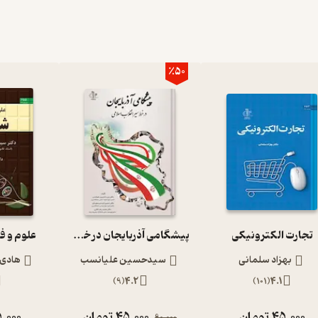
٪50
تجارت الکترونیکی
پیشگامی آذربایجان در خط سیر انقلاب اسلامی
علوم و ف
بهزاد سلمانی
سیدحسین علیانسب
هادی
)
9
(
4.2
)
101
(
4.1
45,000
تومان
45,000
تومان
,000
90,000