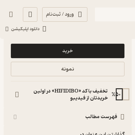
ورود / ثبت‌نام
دانلود اپلیکیشن
61,500
منتظر امتیاز
تومان
خرید
نمونه
تخفیف با کد «HIFIDIBO» در اولین
%
50
خریدتان از فیدیبو
فهرست مطالب
گذاشتن این عنوان در...