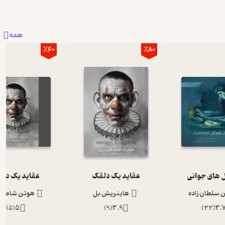
همه
٪60
٪80
 های جوانی
عقاید یک دلقک
عقاید یک دل
ن سلطان زاده
هاینریش بل
هوتن شاطری 
)
5
(
5
)
9
(
3.9
)
33
(
3.