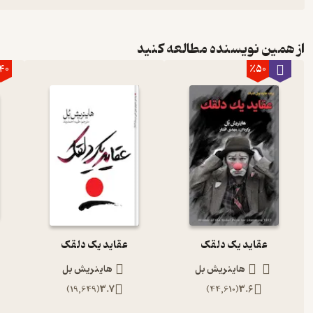
از همین نویسنده مطالعه کنید
40
٪50
عقاید یک دلقک
عقاید یک دلقک
هاینریش بل
هاینریش بل
)
19,649
(
3.7
)
44,610
(
3.6