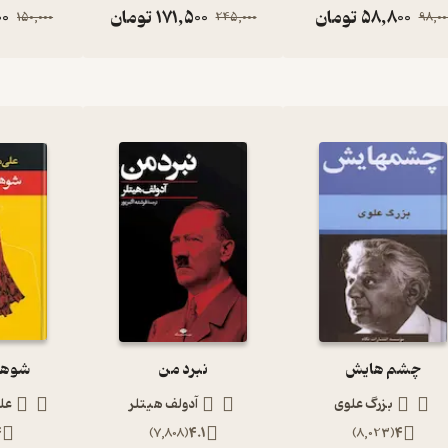
58,800
تومان
171,500
تومان
00
150,000
245,000
98,00
چشم هایش
نبرد من
شوهر 
بزرگ علوی
آدولف هیتلر
عل
4
)
7,808
(
4.1
)
8,023
(
4