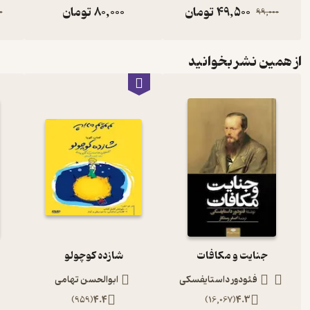
49,500
تومان
80,000
تومان
0
99,000
از همین نشر بخوانید
جنایت و مکافات
شازده کوچولو
فئودور داستایفسکی
ابوالحسن تهامی
)
959
(
4.4
)
16,067
(
4.3