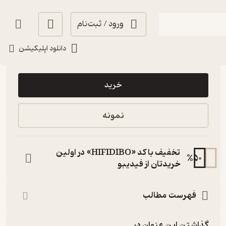
ورود / ثبت‌نام
دانلود اپلیکیشن
375,000
منتظر امتیاز
تومان
خرید
نمونه
تخفیف با کد «HIFIDIBO» در اولین
%
50
خریدتان از فیدیبو
فهرست مطالب
گذاشتن این عنوان در...