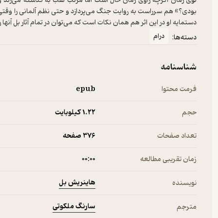
توی زمان اگرچه راوی زمان حال است اما مرتب نقب به گذشته می‌زند و 
بودی؟» هم سرراست به روایت جنگ می‌پردازد و حتی نظم آلمانی را وقتی 
دستمایه او در این اثر هم همان نکات است که می‌توان در تمام آثار بل آنه
درام
دسته‌ها:
شناسنامه
فرمت محتوا
epub
حجم
1.۲۲ کیلوبایت
تعداد صفحات
376 صفحه
زمان تقریبی مطالعه
۰۰:۰۰
هاینریش بل
نویسنده
سارنگ ملکوتی
مترجم