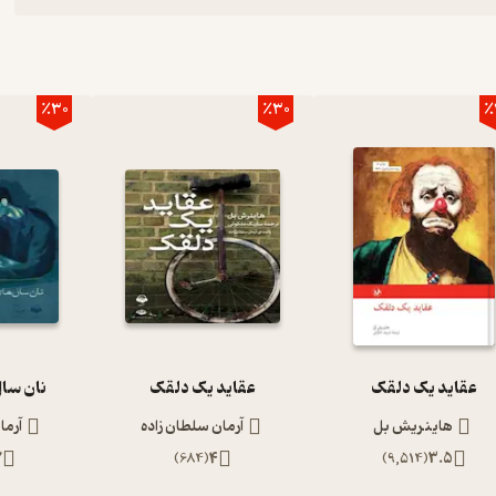
٪30
٪30
٪
عقاید یک دلقک
عقاید یک دلقک
نان سال
هاینریش بل
آرمان سلطان زاده
آرما
7
)
684
(
4
)
9,514
(
3.5