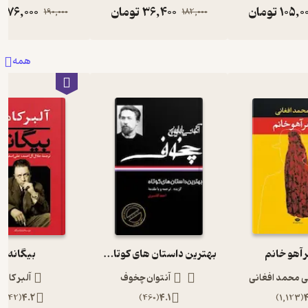
105,0
تومان
36,400
تومان
76,000
ت
190,000
182,000
همه
آهو خانم
بهترین داستان های کوتاه چخوف
بیگانه
ی محمد افغانی
آنتوان چخوف
آلبر کامو
)
442
(
4.2
)
460
(
4.1
)
1,123
(