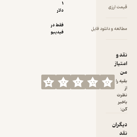
1
دلار
فقط در
لود فایل
فیدیبو