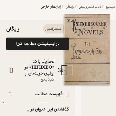
زبان‌های خارجی
کتاب الکترونیکی
رایگان
رایگان
کتاب The
منتظر امتیاز
Leavenworth
در اپلیکیشن مطالعه کن!
Case اثر Anna
Katharine
تخفیف با کد
Green نشر
«HIFIDIBO» در
%
50
اولین خریدتان از
FIDIBO
فیدیبو
کتاب متنی
نویسنده
:
فهرست مطالب
Anna Katharine Green
FIDIBO
ناشر
:
گذاشتن این عنوان در...