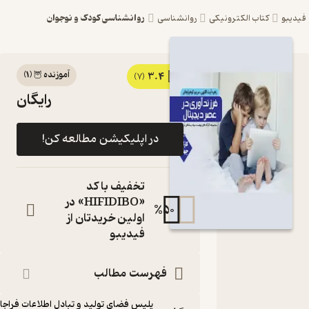
روانشناسی کودک و نوجوان
ترونیکی
روانشناسی
آموزنده 🦉
(
1
)
3.4
کتاب مجموعه کارگاه های
(7)
رایگان
نهضت سواد رسانه ای در
فضای مجازی، فرزندپروری
در اپلیکیشن مطالعه کن!
در عصر دیجیتال جلد 4 اثر
مریم کوهپایه ای نشر
تخفیف با کد
پلیس فضای تولید و تبادل
«HIFIDIBO» در
%
50
اولین خریدتان از
اطلاعات فراجا
فیدیبو
کتاب متنی
نویسندگان
:
فهرست مطالب
مریم کوهپایه ای
،
زهره آیت اللهی
ناشر
:
پلیس فضای تولید و تبادل اطلاعات فراجا