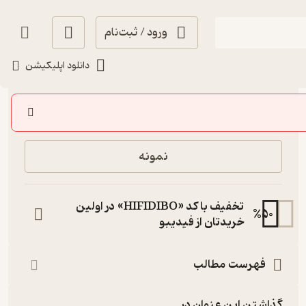
ورود / ثبت‌نام
دانلود اپلیکیشن
20,000
4.3
(4)
تومان
خرید
نمونه
تخفیف با کد «HIFIDIBO» در اولین
%
50
خریدتان از فیدیبو
فهرست مطالب
گذاشتن این عنوان در...