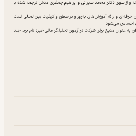
شته و از سوی دکتر محمد سیرانی و ابراهیم جعفری منش ترجمه شده با
ان حرفه‌ای و ارائه آموزش‌های به‌روز و در سطح و کیفیت بین‌المللی است
ن به عنوان منبع برای شرکت در آزمون تحلیلگر مالی خبره نام برد. جلد
ب ۲۰ فصل مطالعاتی است و سعی شده در آن همه اهداف آموزشی و بخش‌های مطالعاتی آزمون یادشده را
ما این سوالات به منبعی برای آزمون‌هایی چون دکتری مدیریت مالی،
حسابداری و گواهینامه‌های بورس تبدیل شده است. کتاب حاضر مشتمل بر ۲۰ فصل است که عبارتند از: آیین رفتار حرفه‌ای، روش‌های کمی؛
های اقتصادی خرد، ساختار بازار و تجزیه و تحلیل اقتصاد کلان، اقتصاد
الی، صورتحساب سود و زیان؛ ترازنامه و صورت گردش وجه نقد، موجودی
ترازنامه‌ای، تکنیک‌ها، کاربردها و همگرایی استانداردهای بین‌المللی،
 بهادار، تحلیل صنعت و شرکت، سرمایه‌گذاری‌های دارای درآمد ثابت،