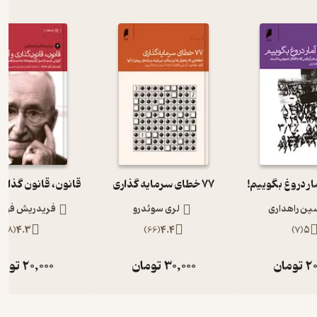
ار دروغ بگوییم!
77 خطای سرمایه گذاری
ن راهداری
لری سوئدرو
فریدریش فون
)
8
(
4.3
)
66
(
4.4
)
7
(
5
20
تومان
30,000
تومان
20,000
توما