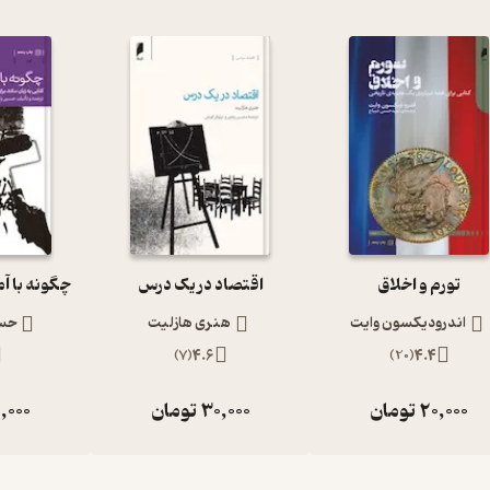
تورم و اخلاق
اقتصاد در یک درس
چگونه با آم
اندرودیکسون وایت
هنری هازلیت
حسی
)
7
(
4.6
)
20
(
4.4
20,000
تومان
30,000
تومان
,000