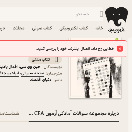
سرمایه‌گذاری و بورس
فیدیبو
کتاب الکترونیکی
مالی و سرمایه‌گذاری
خانه
کتاب الکترونیکی
کتاب صوتی
مجلات
درس
جلد 2 اثر جین وی سی نشر دنیای اقتصاد
خطایی رخ داد، اتصال اینترنت خود را بررسی کنید.
جلد دوم
کتاب متنی
جین وی سی
،
افدال پامیل
نویسندگان
:
محمد سیرانی
،
ابراهیم جع
مترجمان
:
دنیای اقتصاد
ناشر
:
دربارۀ مجموعه سوالات آمادگی آزمون CFA سطح اول جلد 2
شناسنامه