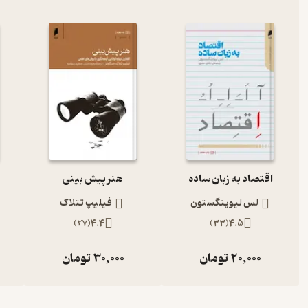
‫اقتصاد به زبان ساده
هنر پیش بینی
لس لیوینگستون‮‬ ‫
فیلیپ تتلاک
)
27
(
4.4
)
33
(
4.5
20,000
تومان
30,000
تومان