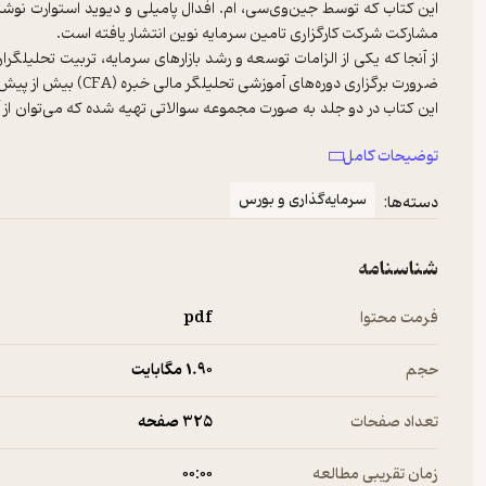
این کتاب که توسط جین‌وی‌سی، ام. افدال پامیلی و دیوید استوارت نو
از آنجا که یکی از الزامات توسعه و رشد بازارهای سرمایه، تربیت تحلیلگر
این کتاب در دو جلد به صورت مجموعه سوالاتی تهیه شده که می‌توان از آ
اول کتاب شامل بیش از ۴۰۰ سوال در قال
توضیحات کامل
اگرچه عنوان اصلی این کتاب آمادگی برای تحلیلگری مالی خبره است ا
سرمایه‌گذاری و بورس
دسته‌ها:
مفاهیم پایه‌ای، روش‌های کمی؛ کاربرد، مفاهیم مقدماتی اقتصادی، تحلیل‌
پولی و مالی، مطالعات مقدماتی حسابداری، تجزیه و تحلیل صورت‌های م
شناسنامه
کالا؛ دارایی‌های بلندمدت؛ مالیات‌های انتقالی و بدهی‌های برون و درون‌
تامین مالی شرکتی، مدیریت پرتفوی، سرمایه‌گذاری در سهام بورس اوراق
فرمت محتوا
pdf
سرمایه‌گذاری اوراق بهادار مشتقه و سرمایه‌گذاری‌های جایگزین.
حجم
1.۹۰ مگابایت
تعداد صفحات
325 صفحه
زمان تقریبی مطالعه
۰۰:۰۰