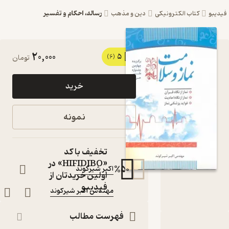
رساله، احکام و تفسیر
کتاب الکترونیکی
دین و مذهب
20,000
5
کتاب نماز و
(6)
تومان
سلامت . اثر
خرید
اکبر شیرکوند
نشر مهندس
نمونه
اکبر شیرکوند
کتاب متنی
تخفیف با کد
نویسنده
:
«HIFIDIBO» در
%
50
اکبر شیرکوند
اولین خریدتان از
ناشر
:
فیدیبو
مهندس اکبر شیرکوند
فهرست مطالب