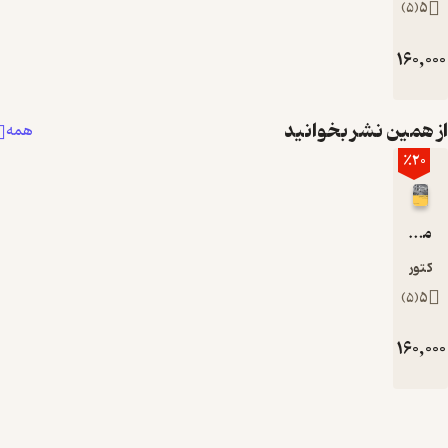
ومان
 نشر بخوانید
همه
یل
ومان