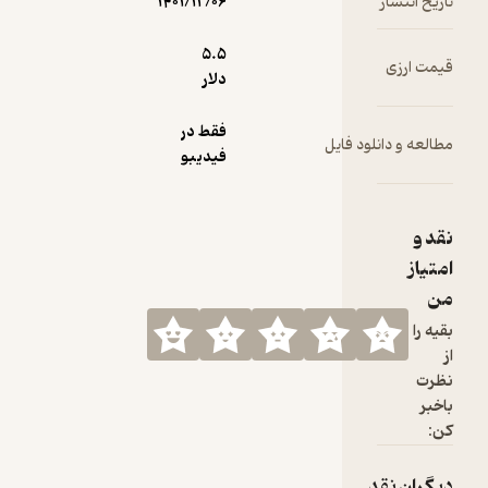
 انتشار
۱۴۰۱/۱۲/۰۶
5.۵
 ارزی
دلار
فقط در
ه و دانلود فایل
فیدیبو
و
از
ا
ان نقد