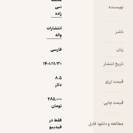
محمد
آموزان پایه
نبی
نویسنده
ششم
زاده
سخت کوش
و تیزهوش
انتشارات
به چاپ
ناشر
واله
رسیده
زبان
فارسی
این کتاب
توسط
تاریخ انتشار
نویسنده با
۱۴۰۱/۱۱/۳۰
تجربه در
زمینه
8.۵
قیمت ارزی
نوشتن
دلار
کتاب های
کمک درسی
285,000
قیمت چاپی
ریاضی به
تومان
نام آقای
محمد نبی
فقط در
مطالعه و دانلود فایل
زاده به تالیف
فیدیبو
رسیده