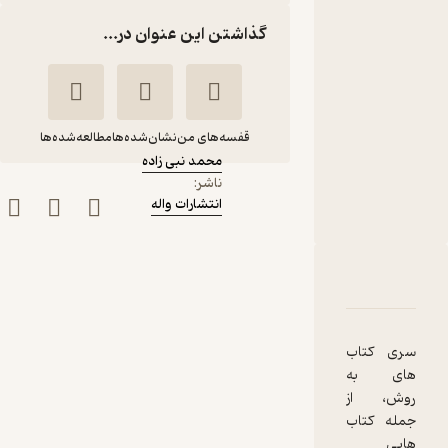
واله
گذاشتن این عنوان در...
دوره دوم
دبستان، ویژه
تیزهوشان
کتاب
متنی
قفسه‌های من
نشان‌شده‌ها
مطالعه‌شده‌ها
نویسنده
:
محمد نبی زاده
ناشر
:
آموزش ریاضی ششم
انتشارات واله
دبستان بهروش
محمد نبی زاده
دربارۀ آموزش ریاضی ششم دبستان بهروش
شناسنامه
نقدها و امتیازها
انتشارات واله
85,500
5
(5)
تومان
سری کتاب
های به
روش، از
جمله کتاب
هایی