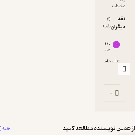
مخاطب
نقد
(2
دیگران
نقد)
91723****0
93629****0
9
9
5
۱۴۰۱-۱۲-۰۱
۱۴۰۲-۰۱-۰۵
کتاب جامع و کاملی هست
عالیییییییی
0
0
0
0
همین نویسنده مطالعه کنید
همه