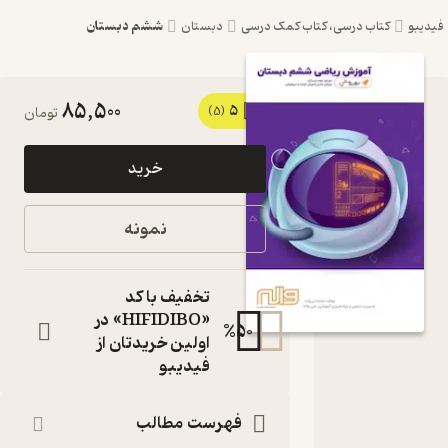
ششم دبستان
یبو
کتاب درسی، کتاب کمک درسی
دبستان
85,500
5
کتاب
(5)
تومان
آموزش
خرید
ریاضی
ششم
نمونه
دبستان
بهروش
تخفیف با کد
اثر محمد
«HIFIDIBO» در
%
50
اولین خریدتان از
نبی زاده
فیدیبو
نشر
انتشارات
فهرست مطالب