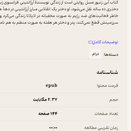
کتاب آبی زنبور عسل روایتی است از زندگی نویسندۀ آرژانتینی فرانسوی زبان،
دختری ده ساله نقل می‌شود، او دختر یک انقلابی مبارز آرژانتینی در دهۀ 
خاطر فعالیت‌های ضد رژیم به صورت مخفیانه در لاپلاتا زندگی می‌کرد و
این کتاب حکایتی است از ناامیدی‌ها و دشواری‌های معمول مهاجرت اما این
توضیحات کامل
آن را با دوست مادرش که او نیز به فرانسه پناهنده شده سهیم‌اند، 
تعطیلات در یک خانوادۀ فرانسوی و مهم‌تر از همه کشف زبان فرانسه
درام
دسته‌ها:
فرهنگی جدید؛ نویسنده در این اثر می‌کوشد تمام مراحلی را که یک زبا
جذاب و پرشور ترسیم نماید. تمام توصیفات به زبان دلنشین، ساده و بی
خود دارد. این تمام دلایلی است که موجبات موفقیت این کتاب را فراهم آو
شناسنامه
عنوان اولین نامزد جایزۀ معتبر مدسیس شده است.
فرمت محتوا
epub
حجم
2.۳۷ مگابایت
تعداد صفحات
144 صفحه
زمان تقریبی مطالعه
۰۰:۰۰