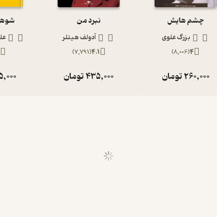
چشم هایش
نبرد من
شوهر 
بزرگ علوی
آدولف هیتلر
عل
)
7,791
(
4.1
)
8,006
(
4
260,000
تومان
435,000
تومان
5,000