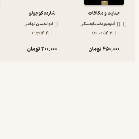
جنایت و مکافات
شازده کوچولو
فئودور داستایفسکی
ابوالحسن تهامی
)
957
(
4.4
)
16,040
(
4.3
450,000
تومان
200,000
تومان