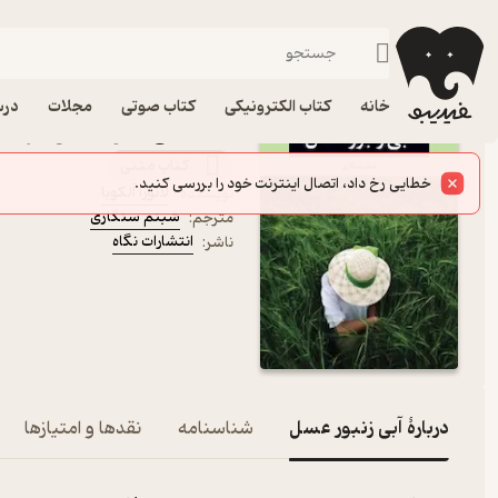
درام
فیدیبو
کتاب الکترونیکی
داستان و رمان
داستان و رمان خارجی
خانه
کتاب الکترونیکی
کتاب صوتی
مجلات
درس
کتاب آبی زنبور عسل اثر لائو
کتاب متنی
لائورا آلکوبا
نویسنده
:
شبنم سنگاری
مترجم
:
انتشارات نگاه
ناشر
:
دربارۀ آبی زنبور عسل
شناسنامه
نقدها و امتیازها