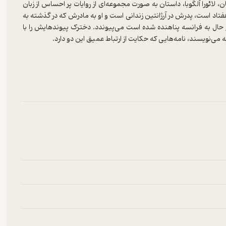
 لائورا آلکُوبا، داستان به صورت مجموعه‌ای از روایات پر احساس از زبان
هفتاد است، پدرش در آرژانتین زندانی است و او به مادرش که در گذشته به
 حال به فرانسه پناهنده شده است می‌پیوندد. دخترک پیوندهایش را با
 بار از نگاه کودکی ده ساله: زندگی در حومۀ پاریس، آپارتمان محقری که
شغل عجیب مادر، لباس‌های دست دوم موسسۀ خیریه، کشف برف، نخستین
، تلفظ، آهنگ و ریتم آن، صداهای جدیدش ، فراگرفتن زبانی جدید و
ن جدید در وجود یک شخص نهادینه می‌شود جزء به جزء اما به شیوه‌ای
‌تکلف یک کودک بیان می‌شود، زبانی که گهگاه حسی شاعرانه و لطیف در
رده و باعث قرار گرفتن این اثر در لیست جایزه‌ی فمینا و انتخاب آن به