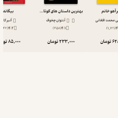
آهو خانم
بهترین داستان های کوتاه چخوف
بیگانه
ی محمد افغانی
آنتوان چخوف
آلبر کامو
)
442
(
4.2
)
458
(
4.1
)
1,121
(
4
62
تومان
233,000
تومان
85,000
توما