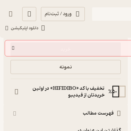
ورود / ثبت‌نام
دانلود اپلیکیشن
127,000
5
(1)
تومان
خرید
نمونه
تخفیف با کد «HIFIDIBO» در اولین
%
50
خریدتان از فیدیبو
فهرست مطالب
گذاشتن این عنوان در...