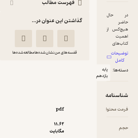
فهرست مطالب
گذاشتن این عنوان در...
قفسه‌های من
نشان‌شده‌ها
مطالعه‌شده‌ها
کتاب شب امتحان
یه
ازدهم
انگلیسی هشتم
علی یگانه
انتشارات خیلی سبز
pdf
5
(6)
11.۶۲
39,200
49,000
٪
20
تومان
مگابایت