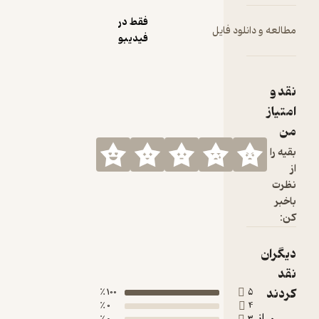
فقط در
ود فایل
فیدیبو
100 ٪
0 ٪