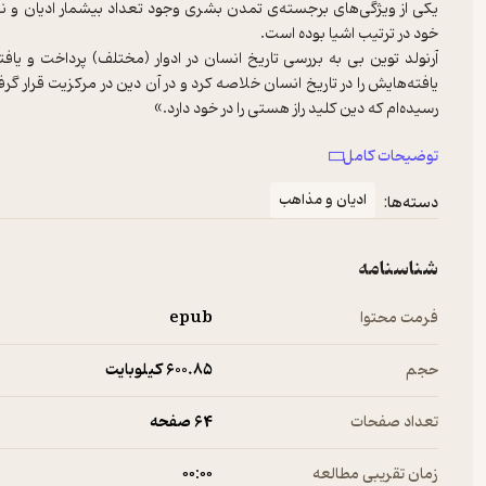
یکی از ویژگی‌های برجسته‌ی تمدن بشری وجود تعداد بیشمار ادیان و ن
آرنولد توین بی به بررسی تاریخ انسان در ادوار (مختلف) پرداخت و یافته
بر اساس فرهنگ واژگان آ
توضیحات کامل
از ویژگی‌های مشترک همه‌ی ادیان اصلی اعتقاد به خدای عام یا قدرت اله
ادیان و مذاهب
دسته‌ها:
باورند خداوندی را که آنها می‌پرستند همان خدایی است که دیگران می‌پرس
شناسنامه
فرمت محتوا
epub
حجم
600.۸۵ کیلوبایت
تعداد صفحات
64 صفحه
زمان تقریبی مطالعه
۰۰:۰۰