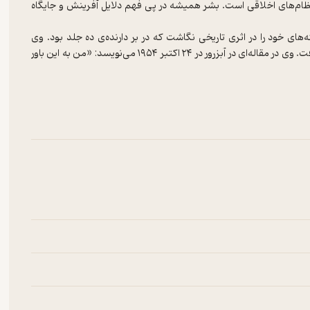
ظام‌های اخلاقی است. بشر همیشه در پی فهم دلایل آفرینش و جایگاه
‌های خود را در اثری تاریخی نگاشت که در بر دارنده‌ی ده جلد بود. وی
یافته‌هایش را در تاریخ انسان خلاصه کرد و در آن دین در مرکزیت قرار گرفت. وی در مقاله‌ای در آبزرور در ۲۴ اکتبر ۱۹۵۴ می‌نویسد: «من به این باور
کسفورد واژه‌ی دین (religion)یعنی: «باور داشتن به وجودی فرابشری که قدرت کنترل کننده است به ویژه در شکل
ی متعالی است که واقف به همه چیز است. پیروان همه ادیان بزرگ بر این
تند....