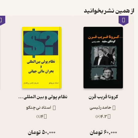
از همین نشر بخوانید
کرونا فریب قرن
نظام پولی و بین المللی و بحران مالی جهانی
حامد رئیسی
استاد نی چنکو
)
1
(
4
)
6
(
4.3
60,000
تومان
50,000
تومان