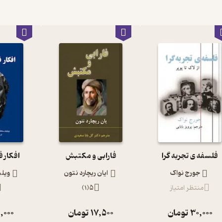
فلسفه ی تجربه گرا
فارابی و مکتبش
افکار 
جورج نواک
ایان ریچارد نتون
ویلی
منتظر امتیاز
5
(
1
)
30,000
تومان
17,500
تومان
,000