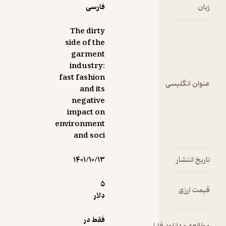
فارسی
در
The dirty
ن
side of the
ه
garment
و
industry:
fast fashion
لیسی
ی
and its
که
negative
نی
impact on
ا
environment
and soci
ها
ر
۱۴۰۱/۱۰/۱۳
ر
ت.
5
ر
دلار
اس
ه
فقط در
ا