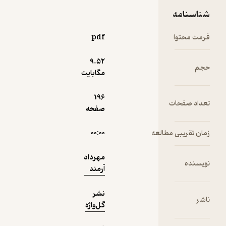
نمونه
متنوع
شناسنامه
تشریحی و
چهارگزینه
فرمت محتوا
pdf
ای برای هر
درس با
9.۵۲
حجم
پاسخ های
مگابایت
آزمون های
196
تعداد صفحات
جامع پایان
صفحه
نوبت اول و
دوم
زمان تقریبی مطالعه
۰۰:۰۰
مهرداد
نویسنده
آرمند
نشر
ناشر
گل‌واژه