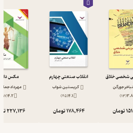
نی شخصی خلاق
انقلاب صنعتی چهارم
مکس دات
نباخر جورگن
کریستین شواب
مهرداد جمالا
)
17
(
4.2
)
45
(
4.1
)
13
(
3.8
15
تومان
178,464
تومان
227,136
توم