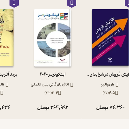
افزایش فروش در شرایط رکود و بازار دشوار
اینکوترمز 2020
برند آفری
ران والپر
اتاق بازرگانی بین اللملی
زال
)
22
(
3.4
)
17
(
4.5
74,360
تومان
264,992
تومان
1,424