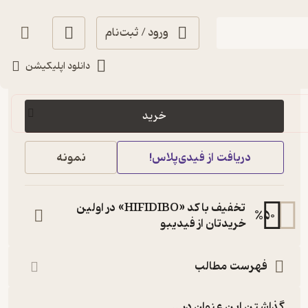
ورود / ثبت‌نام
دانلود اپلیکیشن
213,616
منتظر امتیاز
تومان
خرید
دریافت از فیدی‌پلاس!
نمونه
تخفیف با کد «HIFIDIBO» در اولین
%
50
خریدتان از فیدیبو
فهرست مطالب
گذاشتن این عنوان در...