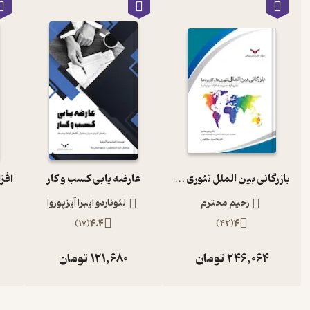
بازرگانی بین الملل تئوری ها و کاربردها
عارضه یابی کسب و کار
رحیم محترم
لئوناردو ایبرا آیزپوروا
)
17
(
4.4
)
42
(
4
246,064
تومان
121,680
تومان