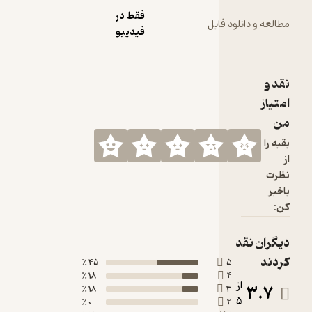
فقط در
ود فایل
فیدیبو
45 ٪
5
18 ٪
4
ز
18 ٪
3
0 ٪
2