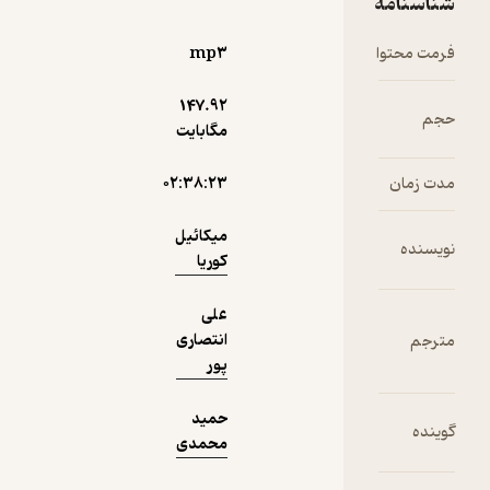
شناسنامه
مردمی
فوتبال» با
فرمت محتوا
mp۳
آن شروع
نمونه
می‌شود.
147.۹۲
حجم
اثری که به
مگابایت
قلم یک
روزنامه‌نگار
مدت زمان
۰۲:۳۸:۲۳
فرانسوی، به
نام میکائیل
میکائیل
کوریا نوشته
نویسنده
کوریا
شده و علی
انتصاری‌پور
علی
آن را ترجمه
انتصاری
مترجم
کرده است.
پور
بخشی از این
اثر با عنوان
حمید
«زمین
گوینده
محمدی
فوتبال،
زمین