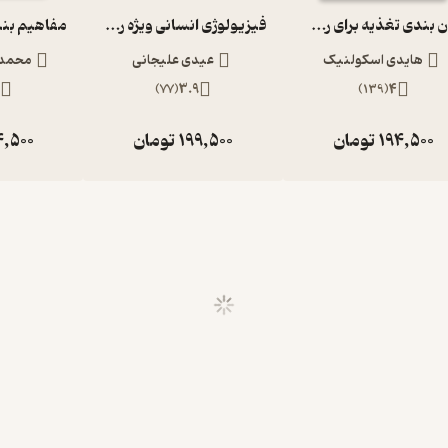
زمان بندی تغذیه برای رسیدن به اوج عملکرد ورزشی
فیزیولوژی انسانی ویژه رشته های تربیت بدنی و علوم ورزشی
هایدی اسکولنیک
عیدی علیجانی
محمدح
3
)
77
(
3.9
)
139
(
4
194,500
تومان
199,500
تومان
4,500