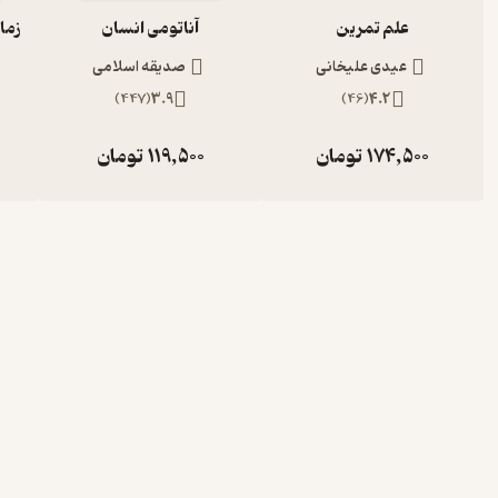
علم تمرین
آناتومی انسان
عیدی علیخانی
صدیقه اسلامی
)
447
(
3.9
)
46
(
4.2
174,500
تومان
119,500
تومان