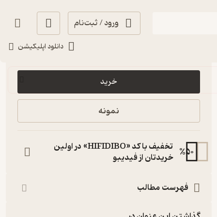
ورود / ثبت‌نام
دانلود اپلیکیشن
94,500
5
(2)
تومان
خرید
نمونه
تخفیف با کد «HIFIDIBO» در اولین
%
50
خریدتان از فیدیبو
فهرست مطالب
گذاشتن این عنوان در...