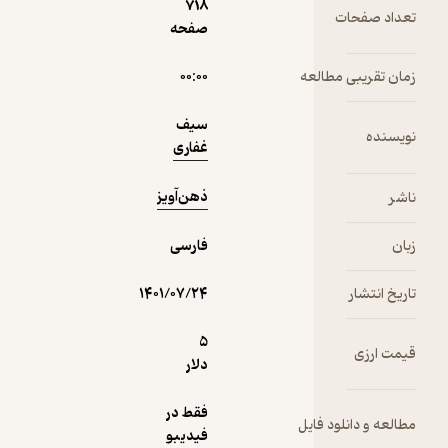
دریافت از
718
نمونه
ت
صفحه
فیدی‌پلاس!
مطالعه
۰۰:۰۰
سیف
غفاری
ذهن‌آویز
فارسی
۱۴۰۱/۰۷/۲۴
5
دلار
فقط در
ود فایل
فیدیبو