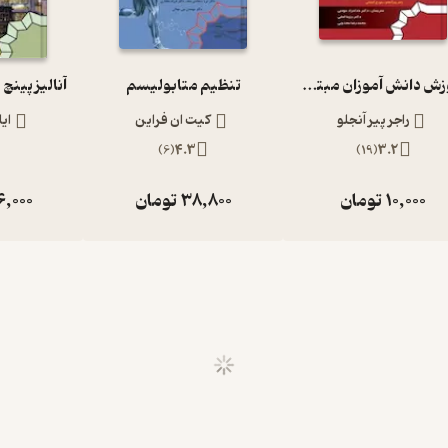
آموزش دانش آموزان مبتلا به ناتوانی های یادگیری
تنظیم متابولیسم
راجر پیر آنجلو
کیت ان فراین
ای
)
6
(
4.3
)
19
(
3.2
10,000
تومان
38,800
تومان
6,000