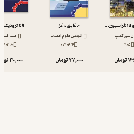
آنالیز پینچ و انتگراسیون فرایند
حقایق مغز
الکترونیک نو
ان سی کمپ
انجمن علوم اعصاب
صبا خسرو
)
6
(
3.8
)
21
(
4.4
)
1
(
5
13
تومان
27,000
تومان
30,000
توما