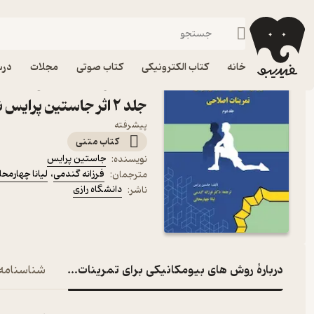
تربیت بدنی و علوم ورزشی
فیدیبو
کتاب درسی، کتاب کمک درسی
دانشگاهی
خانه
کتاب الکترونیکی
کتاب صوتی
مجلات
درس
کتاب روش های بیومکانیکی
جلد 2 اثر جاستین پرایس نشر دانشگاه رازی
پیشرفته
کتاب متنی
جاستین پرایس
نویسنده
:
فرزانه گندمی
،
لیانا چهارمحا
مترجمان
:
دانشگاه رازی
ناشر
:
دربارۀ روش های بیومکانیکی برای تمرینات اصلاحی جلد 2
شناسنامه