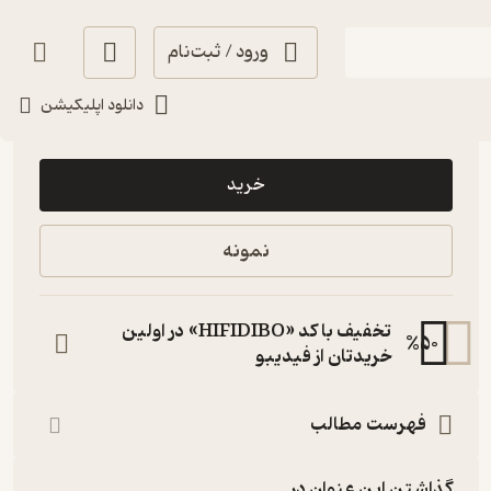
ورود / ثبت‌نام
دانلود اپلیکیشن
82,500
5
(1)
تومان
خرید
نمونه
تخفیف با کد «HIFIDIBO» در اولین
%
50
خریدتان از فیدیبو
فهرست مطالب
گذاشتن این عنوان در...