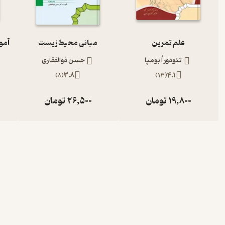
علم تمرین
مبانی محیط زیست
تئودور اُ بومپا
حسن ذوالفقاری
)
8
(
3.8
)
13
(
4.1
19,800
تومان
26,500
تومان