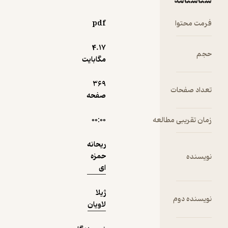
نامه
محتوا
pdf
نمونه
4.۱۷
مگابایت
369
 صفحات
صفحه
قریبی مطالعه
۰۰:۰۰
ریحانه
حمزه
ده
ای
ژیلا
ده دوم
لاویان