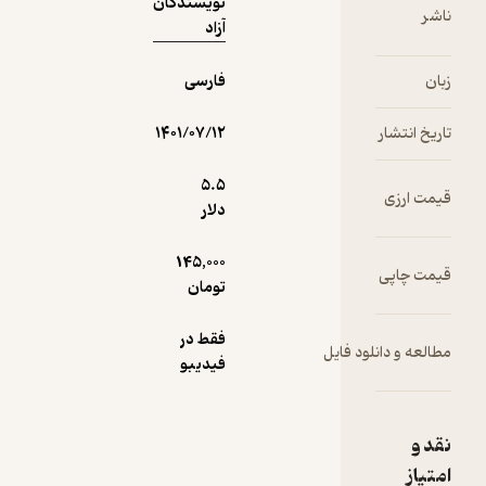
نویسندگان
آزاد
فارسی
نتشار
۱۴۰۱/۰۷/۱۲
5.۵
ارزی
دلار
145,000
چاپی
تومان
فقط در
 و دانلود فایل
فیدیبو
ز