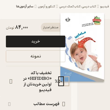
سایر آزمون‌ها
اب درسی، کتاب کمک درسی
کنکور و آزمون
84,000
کتاب نمونه
منتظر امتیاز
تومان
سوالات جامع
خرید
استخدامی
متمرکز دستگاه
نمونه
های اجرایی کشور
رشته مامایی اثر
تخفیف با کد
ریحانه حمزه ای
«HIFIDIBO» در
%
50
اولین خریدتان از
نشر نویسندگان
فیدیبو
آزاد
فهرست مطالب
کتاب متنی
نویسندگان
: