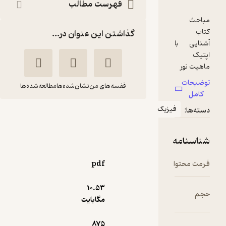
فهرست مطالب
گذاشتن این عنوان در...
قفسه‌های من
نشان‌شده‌ها
مطالعه‌شده‌ها
زیک
آشنایی با اپتیک
فرانک ال
محی الدین
پدروتی
شیخ الاسلامی
مرکز نشر دانشگاهی
pdf
10.۵۳
منتظر امتیاز
مگابایت
280,800
312,000
٪
10
تومان
875