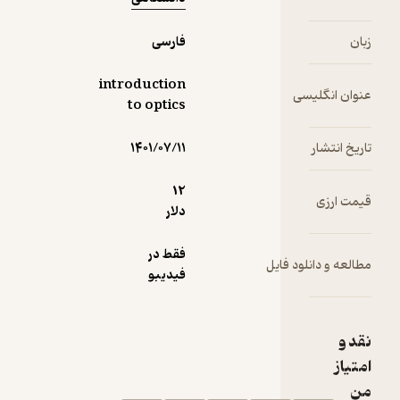
فارسی
introduction
ی
to optics
۱۴۰۱/۰۷/۱۱
12
دلار
فقط در
د فایل
فیدیبو