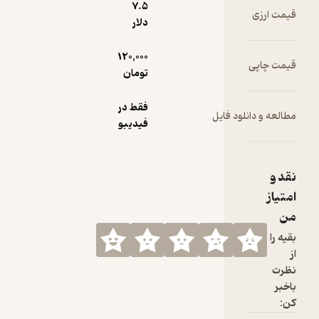
7.۵
دلار
120,000
تومان
فقط در
یل
فیدیبو