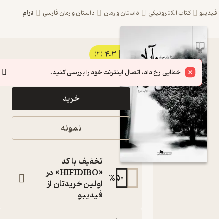
درام
یبو
کتاب الکترونیکی
داستان و رمان
داستان و رمان فارسی
4.3
کتاب
(3)
44,400
74,000
٪
40
تومان
یوسف
خطایی رخ داد، اتصال اینترنت خود را بررسی کنید.
آباد،
خرید
خیابان
سی و
نمونه
سوم اثر
سینا
تخفیف با کد
دادخواه
«HIFIDIBO» در
%
50
اولین خریدتان از
نشر
فیدیبو
چشمه