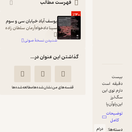
کتاب
فهرست مطالب
متنی
نویسنده
:
٪30
سینا دادخواه
یوسف آباد خیابان سی و سوم
ناشر
:
سینا دادخواه
آرمان سلطان زاده
نشر چشمه
شنیدن نسخۀ صوتی
دربارۀ یوسف آباد، خیابان سی و سوم
شناسنامه
نقدها و امتیازها
گذاشتن این عنوان در...
بیست
دقیقه است
قفسه‌های من
نشان‌شده‌ها
مطالعه‌شده‌ها
دارم توی این
سگ‌لرز
یوسف آباد، خیابان سی
این‌پاوآن‌پا
می‌کنم.
و سوم
توضیحات
گلستان دارد
سینا دادخواه
کامل
شلوغ‌تر
درام
دسته‌ها:
می‌شود و
نشر چشمه