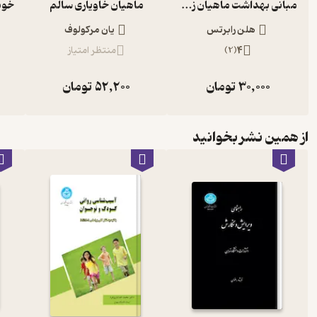
مبانی بهداشت ماهیان زینتی
ماهیان خاویاری سالم
هلن رابرتس
یان مرکولوف
4
(
2
)
منتظر امتیاز
30,000
تومان
52,200
تومان
از همین نشر بخوانید