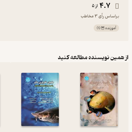
4.7
از 5
براساس رأی 3 مخاطب
آموزنده 🦉
(
1
)
از همین نویسنده مطالعه کنید