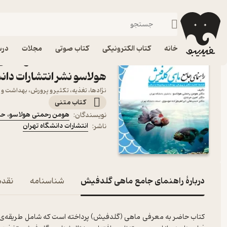
جانورشناسی
فیدیبو
کتاب الکترونیکی
علمی
خانه
کتاب الکترونیکی
کتاب صوتی
مجلات
درس
کتاب راهنمای جامع ماهی
هولاسو نشر انتشارات دانش
نژادها، تغذیه، تکثیر و پرورش، بهداشت و ب
کتاب متنی
هومن رحمتی هولاسو
،
حس
نویسندگان
:
انتشارات دانشگاه تهران
ناشر
:
دربارۀ راهنمای جامع ماهی گلدفیش
شناسنامه
نقدها
کتاب حاضر به معرفی ماهی (گلدفیش) پرداخته ‌است که شامل طریقه‌ی