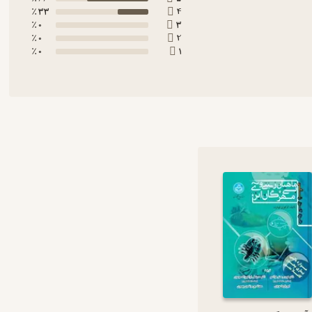
33 ٪
4
0 ٪
3
0 ٪
2
0 ٪
1