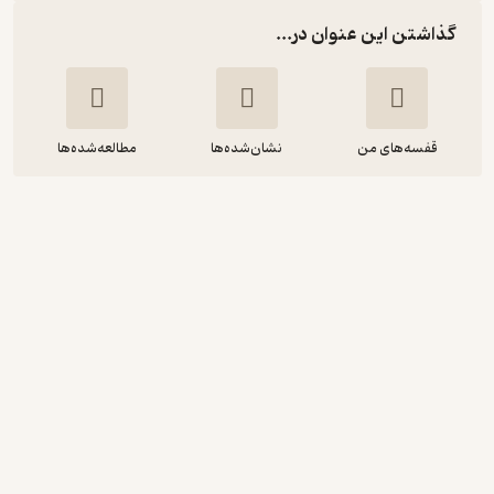
گذاشتن این عنوان در...
قفسه‌های من
نشان‌شده‌ها
مطالعه‌شده‌ها
راهنمای جامع ماهی گلدفیش
هومن رحمتی هولاسو
انتشارات دانشگاه تهران
آموزنده 🦉
(
1
)
4.7
(3)
123,600
تومان