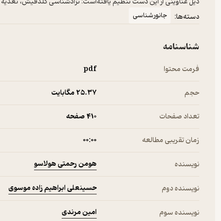
ذیل عناوینی از این دست تنظیم یافته‌است: نژادشناسی گلدفیش، تغذیه
جانورشناسی
دسته‌ها:
شناسنامه
فرمت محتوا
pdf
حجم
25.۳۷ مگابایت
تعداد صفحات
410 صفحه
زمان تقریبی مطالعه
۰۰:۰۰
هومن رحمتی هولاسو
نویسنده
حسینعلی ابراهیم زاده موسوی
نویسنده دوم
امین مرندی
نویسنده سوم