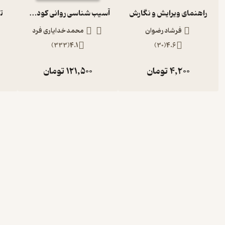
راهنمای ویرایش و نگارش
آسیب شناسی روانی کودک و نوجوان با تجدید نظر کلی براساس DSM 5
ت
فرشاد رضوان
محمد خدایاری فرد
)
333
(
4.1
)
30
(
4.6
4,200
تومان
121,500
تومان