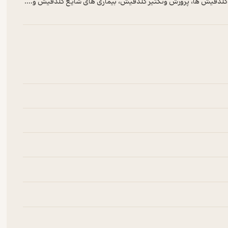
 گلدفیش ها، پرورش وتکثیر گلدفیش، بیماری های شایع گلدفیش و....