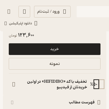
ورود / ثبت‌نام
دانلود اپلیکیشن
آموزنده 🦉
(
1
)
4.7
(3)
123,600
تومان
خرید
نمونه
تخفیف با کد «HIFIDIBO» در اولین
%
50
خریدتان از فیدیبو
فهرست مطالب