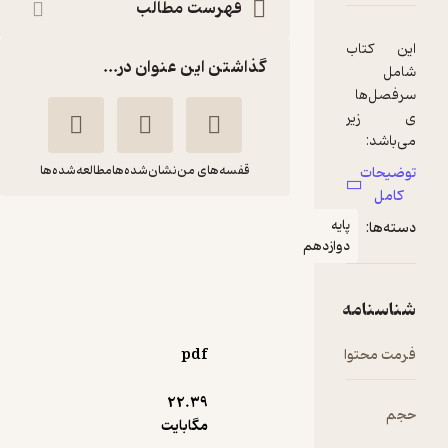
فهرست مطالب
گذاشتن این عنوان در...
قفسه‌های من
نشان‌شده‌ها
مطالعه‌شده‌ها
آموزش شگفت انگیز
یه
وازدهم
حسابان 2 دوازدهم
محمدرضا توجه
انتشارات خیلی سبز
pdf
منتظر امتیاز
22.۳۹
248,000
310,000
٪
20
تومان
مگابایت