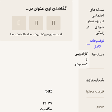
گذاشتن این عنوان در...
قفسه‌های من
نشان‌شده‌ها
مطالعه‌شده‌ها
پینترست برای کسب
نی
وکارها
امید اکبریانی
ار
موسسه فرهنگی هنری
دیباگران تهران
pdf
70,000
5
(1)
تومان
12.۷۹
مگابایت