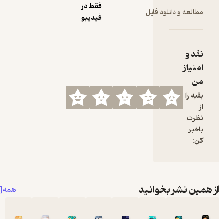
فقط در
عه و دانلود فایل
فیدیبو
 و
از
 را
ت
ر
 نشر بخوانید
همه