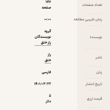
146
اد صفحات
30,000
صفحه
منتظر امتیاز
تومان
 تقریبی مطالعه
۰۰:۰۰
گروه
نمونه
نویسندگان
سنده
راز خلق
راز
خلق
فارسی
خ انتشار
۱۴۰۱/۰۳/۲۲
5
 ارزی
دلار