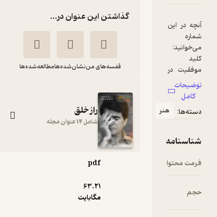
گذاشتن این عنوان در...
 در این
ه
قفسه‌های من
نشان‌شده‌ها
مطالعه‌شده‌ها
قیت در
ت‌ها
یحات
مل
ینش و
راز خلق
هنر
‌ها:
شامل 14 عنوان مجله
خت
سنامه
رستی و
متی
ت محتوا
pdf
راز خلق شماره 12
گروه نویسندگان راز خلق
63.۲۱
مگابایت
راز خلق