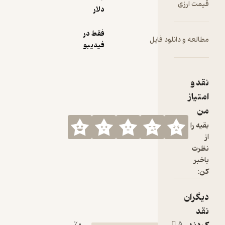
دلار
فقط در
ود فایل
فیدیبو
0 ٪