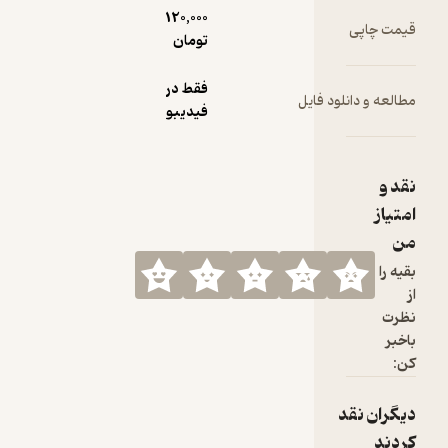
120,000
تومان
فقط در
ود فایل
فیدیبو