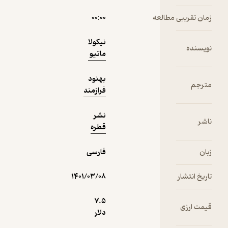
مطالعه
۰۰:۰۰
دریافت از
نیکولا
نمونه
فیدی‌پلاس!
ماتیو
بهنود
فرازمند
نشر
قطره
فارسی
۱۴۰۱/۰۳/۰۸
7.۵
دلار