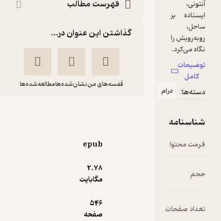
فهرست مطالب
گذاشتن این عنوان در...
قفسه‌های من
نشان‌شده‌ها
مطالعه‌شده‌ها
ام
فرزندانشان پس از آن
ها
نیکولا ماتیو
بهنود فرازمند
epub
نشر قطره
2.۷۸
مگابایت
تلخ ☕️
(
1
)
2.7
(3)
52,800
546
132,000
٪
60
تومان
ت
صفحه