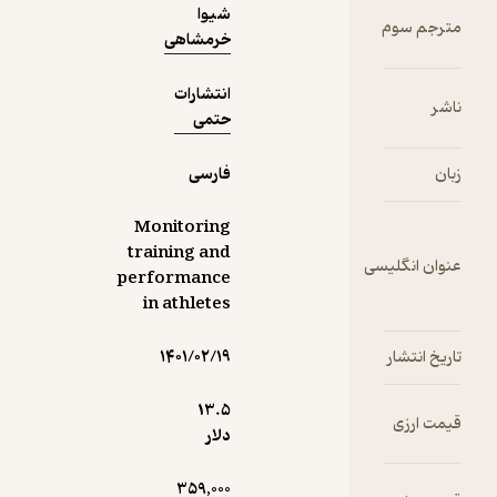
شیوا
خرمشاهی
انتشارات
حتمی
فارسی
Monitoring
training and
performance
in athletes
۱۴۰۱/۰۲/۱۹
13.۵
دلار
359,000