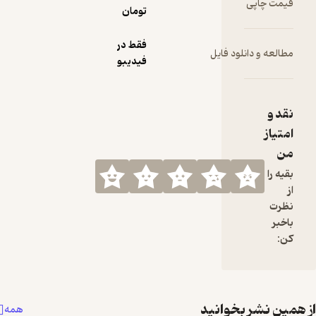
تومان
فقط در
ایل
فیدیبو
نید
همه