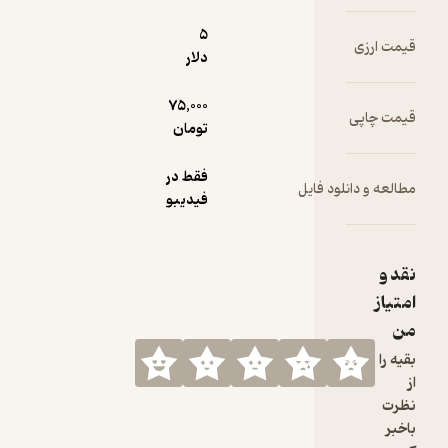
5
دلار
75,000
تومان
فقط در
یل
فیدیبو