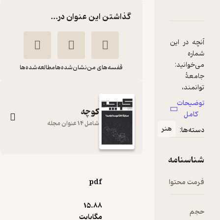
بارۀ فرهنگی و هنری کوچه شماره 9
شناسنامه
نقدها و امتیازها
گذاشتن این عنوان در...
چه در این
اره
قفسه‌های من
نشان‌شده‌ها
مطالعه‌شده‌ها
معۀ
نمند،
زنده
ضیحات
ای
کوچه
کامل
شامل 14 عنوان مجله
هنر
ته‌ها:
ر ما؛
فیت
یرش
اسنامه
فرهنگی و هنری کوچه
شماره 9
مت محتوا
pdf
هیلگری:
گروه نویسندگان کوچه
قیطریه تا
15.۸۸
م
نشریه کوچه
مگابایت