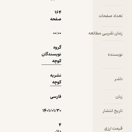
آفرینی
ری؛ به
164
250,000
ابۀ
داد صفحات
منتظر امتیاز
تومان
صفحه
اصرساز
ان تقریبی مطالعه
۰۰:۰۰
گروه
نمونه
نویسندگان
یسنده
کوچه
نشریه
شر
کوچه
ان
فارسی
یخ انتشار
۱۴۰۱/۰۱/۳۰
4
مت ارزی
دلار