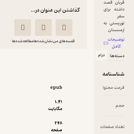
گذاشتن این عنوان در...
قفسه‌های من
نشان‌شده‌ها
مطالعه‌شده‌ها
ام
حبیب حبیب، قربان
علی بیافرین
نشر معارف
epub
42,500
1.۴۱
2.5
(2)
تومان
مگابایت
248
ت
صفحه
دریافت از