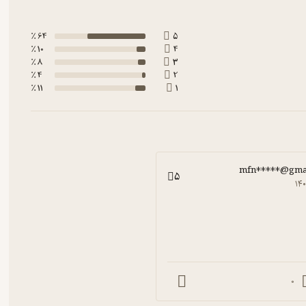
64 ٪
5
10 ٪
4
8 ٪
3
4 ٪
2
11 ٪
1
mfn*****@gma
5
۱۴
0