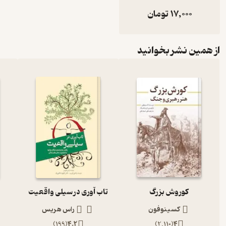
17,000
تومان
از همین نشر بخوانید
کوروش بزرگ
تاب آوری در سیلی واقعیت
کسینوفون
راس هریس
)
199
(
4.2
)
2,110
(
4