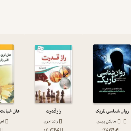
‫روان شناسی تاریک
راز قدرت
مایکل پیس‮‬
راندا برن
ام
)
123
(
4.5
)
254
(
4.4