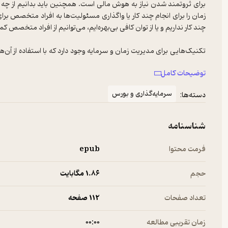
برای ثروتمند شدن نیاز به هوش مالی است. همچنین باید بدانیم از چه طر
زمان را برای انجام چند کار یا واگذاری مسئولیت‌ها به افراد متخصص برای
تکنیک‌هایی برای مدیریت زمان و سرمایه وجود دارد که با استفاده از آن‌ه
قبل از یک شغل خوب باید ذهن ثروتمند داشته باشید. هوش مالی دقیقاً ه
توضیحات کامل
مثال، آیا ذهن شما می‌داند که بعد از خرید یک وسیله جیبتان پرتر می‌شو
پرتر شود؟‌ ‌مگر خرید باعث کم شدن پول از جیب ما نمی‌شود؟ زمانی که
سرمایه‌گذاری و بورس
دسته‌ها:
هزینه دارد. اما اجاره دادن ملک‌، ‌داشتن کسب‌وکاری مثل سوپرمارکت یا
آن‌ها علاوه بر اینکه ثابت است ممکن است در طول زمان افزایش نیز یابد. 
اگر آن را برای کار خریده‌اید که سرمایه است اما اگر به خاطر دلتان و زیبا
شناسنامه
آسیب وارد می‌کند؛ چراکه هزینه نگهداری لاستیک‌، ‌بنزین‌، ‌روغن‌موتور 
زندگی می‌کنید یک هزینه است. مثلاً قیمت ملک شما معمولاً ثابت است ی
فرمت محتوا
epub
‌درآمدی هم برای شما ایجاد می‌کند.
حجم
1.۸۶ مگابایت
تعداد صفحات
112 صفحه
زمان تقریبی مطالعه
۰۰:۰۰