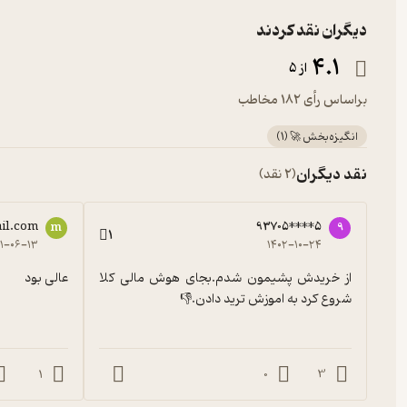
دیگران نقد کردند
4.1
از 5
براساس رأی 182 مخاطب
انگیزه‌بخش 🚀
(
1
)
نقد دیگران
(2 نقد)
il.com
93705****5
m
9
1
۰۱-۰۶-۱۳
۱۴۰۲-۱۰-۲۴
از خریدش پشیمون شدم.بجای هوش مالی کلا 
عالی بود
شروع کرد به اموزش ترید دادن.👎
1
0
3