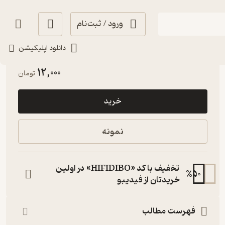
ورود / ثبت‌نام
دانلود اپلیکیشن
انگیزه‌بخش 🚀
(
1
)
4.1
(182)
12,000
تومان
خرید
نمونه
تخفیف با کد «HIFIDIBO» در اولین
%
50
خریدتان از فیدیبو
فهرست مطالب