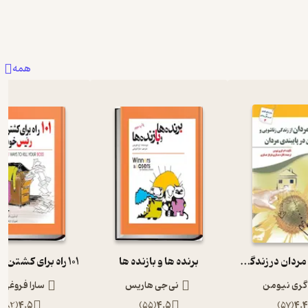
همه
علل خیانت مردان در زندگی زناشویی و نقش زنان در پایبندی مردان
برنده ها و بازنده ها
 گری نیومن
نی جی هاریس
سارا فروغی 
)
82
(
4.5
)
55
(
4.5
)
57
(
4.4