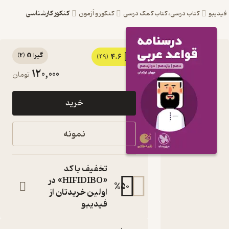
کنکور کارشناسی
یبو
کتاب درسی، کتاب کمک درسی
کنکور و آزمون
گیرا 🧲
(
2
)
4.6
کتاب
(49)
120,000
تومان
لقمه
طلایی
خرید
درسنامه
عربی اثر
نمونه
مهران
ترکمان
تخفیف با کد
نشر
«HIFIDIBO» در
%
50
اولین خریدتان از
مهروماه
فیدیبو
نو