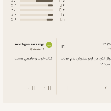
52 ٪
5
14 ٪
4
0 ٪
3
14 ٪
2
19 ٪
1
mozhgan sarsangi
9335
m
2
۱۴۰۱-۰۱-۲۹
۱
ببخشید یه سوال الان من اینو سفارش بدم خودت 
کتاب خوب و جامعی هست.
میاد؟؟
0
2
2