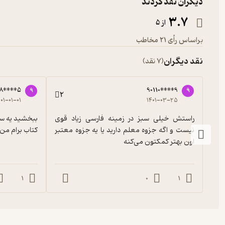
دیگران نقد کردند
3.7
از 5
براساس رأی 21 مخاطب
نقد دیگران
(7 نقد)
8****5
90110****9
9
9
2
۴۰۱-۰۱-۰۱
۱۴۰۱-۰۳-۲۵
راستش خیلی سبز در زمینه فارسی زیاد قوی 
نیست و اگه جزوه معلم دارید یا یه جزوه معتبر 
کتاب برام من 
اون بهتر کمکتون می‌کنه
1
0
1