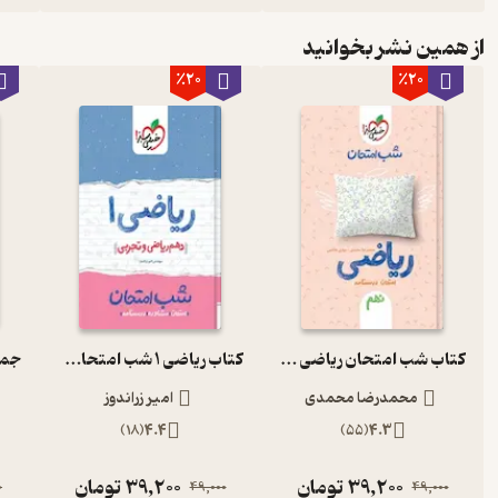
از همین نشر بخوانید
٪20
٪20
کتاب شب امتحان ریاضی نهم
کتاب ریاضی 1 شب امتحان (دهم ریاضی و تجربی)
محمدرضا محمدی
امیر زراندوز
)
18
(
4.4
)
55
(
4.3
39,200
تومان
39,200
تومان
0
49,000
49,000