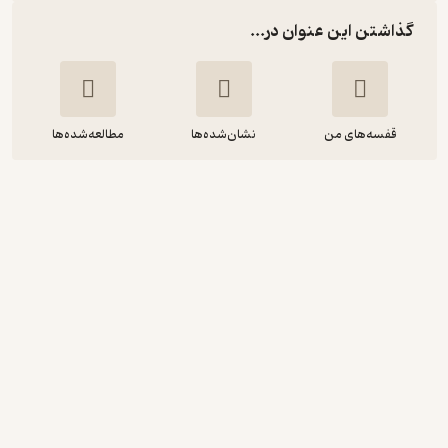
گذاشتن این عنوان در...
قفسه‌های من
نشان‌شده‌ها
مطالعه‌شده‌ها
مجموعه شب امتحان، فارسی نهم
آذین محمدزاده
انتشارات خیلی سبز
3.7
(21)
39,200
49,000
٪
20
تومان