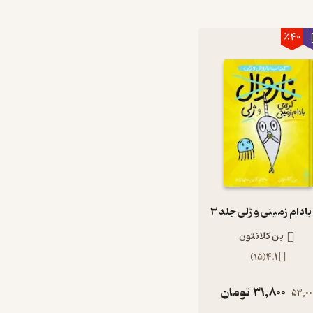
٪40
بادام زمینی و ژلی جلد 3
بن کلانتون
)
15
(
4.1
31,800
تومان
53,00