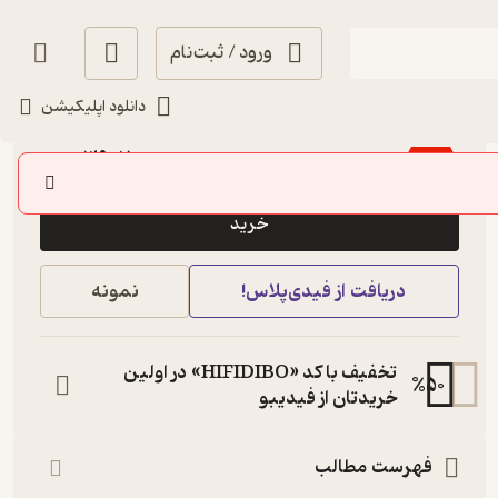
ورود / ثبت‌نام
دانلود اپلیکیشن
3.7
(21)
39,200
49,000
٪
20
تومان
خرید
دریافت از فیدی‌پلاس!
نمونه
تخفیف با کد «HIFIDIBO» در اولین
%
50
خریدتان از فیدیبو
فهرست مطالب