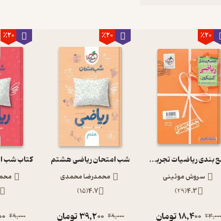
٪20
٪20
٪20
جمع بندی ریاضیات تجربی کنکور
شب امتحان ریاضی هشتم
سروش موئینی
محمدرضا محمدی
محمد
)
15
(
4.7
)
29
(
4.3
18,400
تومان
39,200
تومان
00
49,000
49,000
23,00