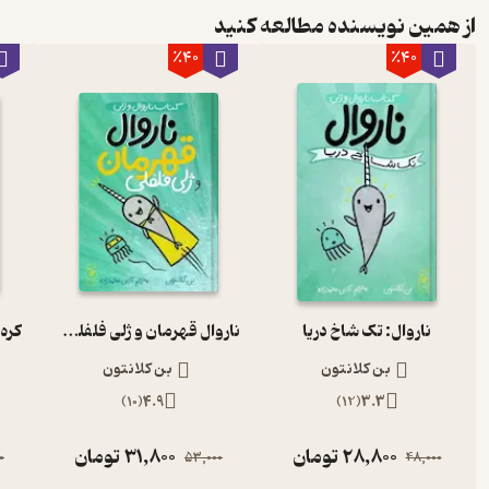
از همین نویسنده مطالعه کنید
٪40
٪40
ناروال: تک شاخ دریا
ناروال قهرمان و ژلی فلفلی جلد 2
کره 
بن کلانتون
بن کلانتون
)
10
(
4.9
)
12
(
3.3
28,800
تومان
31,800
تومان
0
53,000
48,000