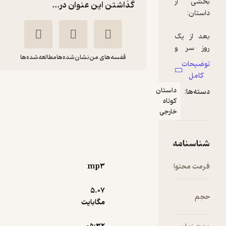
از
گذاشتن این عنوان در...
 یک
ر و
قفسه‌های من
نشان‌شده‌ها
مطالعه‌شده‌ها
ن با
ت
نهم
سیب
داستان
:
ستور
مایرون
مریم
کوتاه
 سر
لایسنکو
لطفی
خارجی
خانه
یک
توسعه محتوای لحن دیگر
رکت
امه
ردم.
39,000
1
(1)
تومان
حتوا
mp۳
د از
5.۰۷
یی
مگابایت
که
نمونه