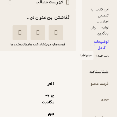
فهرست مطالب
گذاشتن این عنوان در...
قفسه‌های من
نشان‌شده‌ها
مطالعه‌شده‌ها
غرافیا
تسلط بر GIS با
ArcGIS
ذبیح الله چهاراهی
pdf
نشر دانشگاهی کیان
31.۱۵
منتظر امتیاز
مگابایت
166,500
185,000
٪
10
تومان
464