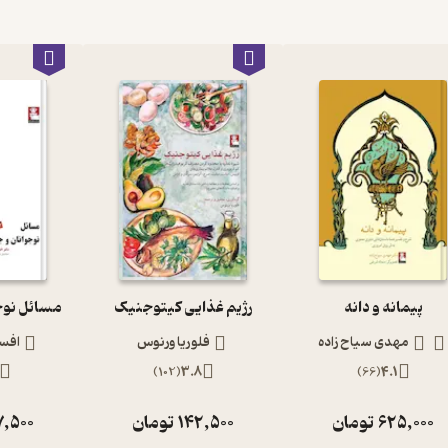
پیمانه و دانه
رژیم غذایی کیتوجنیک
مسائل نوجو
مهدی سیاح زاده
فلوریا ورنوس
افسا
)
102
(
3.8
)
66
(
4.1
625,000
تومان
142,500
تومان
7,500