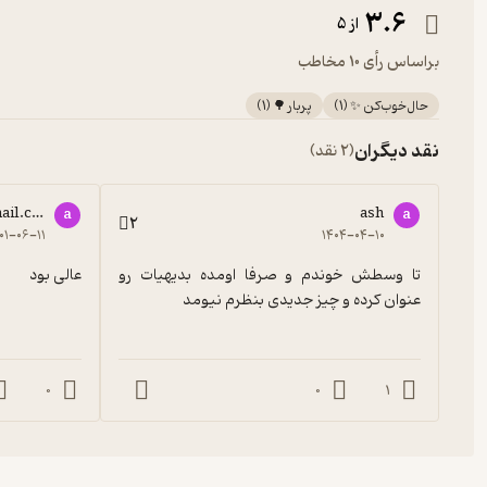
3.6
از 5
براساس رأی 10 مخاطب
حال‌خوب‌کن ✨
(
1
)
پربار 🌳
(
1
)
نقد دیگران
(2 نقد)
ail.com
ash
a
a
2
۰۱-۰۶-۱۱
۱۴۰۴-۰۴-۱۰
تا وسطش خوندم و صرفا اومده بدیهیات رو 
عالی بود
عنوان کرده و چیز جدیدی بنظرم نیومد
0
0
1