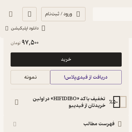
ورود / ثبت‌نام
دانلود اپلیکیشن
آموزنده 🦉
(
1
)
3.6
(10)
97,500
تومان
خرید
دریافت از فیدی‌پلاس!
نمونه
تخفیف با کد «HIFIDIBO» در اولین
%
50
خریدتان از فیدیبو
فهرست مطالب