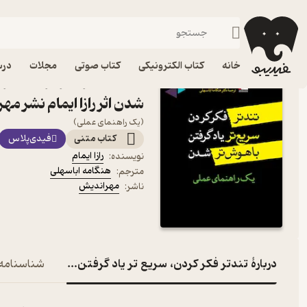
توسعه فردی
فیدیبو
کتاب الکترونیکی
روانشناسی
خانه
کتاب الکترونیکی
کتاب صوتی
مجلات
درس
کتاب تندتر فکر کردن، سری
شدن اثر رازا ایمام نشر مه
(یک راهنمای عملی)
کتاب متنی
فیدی‌پلاس
رازا ایمام
نویسنده
:
هنگامه اباسهلی
مترجم
:
مهراندیش
ناشر
:
دربارۀ تندتر فکر کردن، سریع تر یاد گرفتن، باهوش تر شدن
شناسنامه