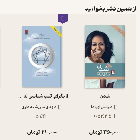
از همین نشر بخوانید
شدن
انیگرام، تیپ شناسی نه گانه شخصیت ها
میشل اوباما
مهدی سررشته داری
)
61
(
4
)
653
(
3.5
350,000
تومان
210,000
تومان