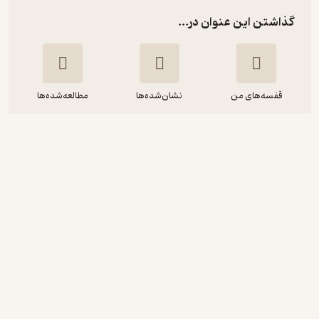
گذاشتن این عنوان در...
قفسه‌های من
نشان‌شده‌ها
مطالعه‌شده‌ها
تندتر فکر کردن، سریع تر یاد گرفتن،
باهوش تر شدن
رازا ایمام
هنگامه اباسهلی
مهراندیش
آموزنده 🦉
(
1
)
3.6
(10)
97,500
تومان