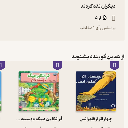
دیگران نقد کردند
5
از 5
براساس رأی 1 مخاطب
از همین گوینده بشنوید
چهار اثر از فلورانس
فرانکلین میگه دوستت دارم
ا