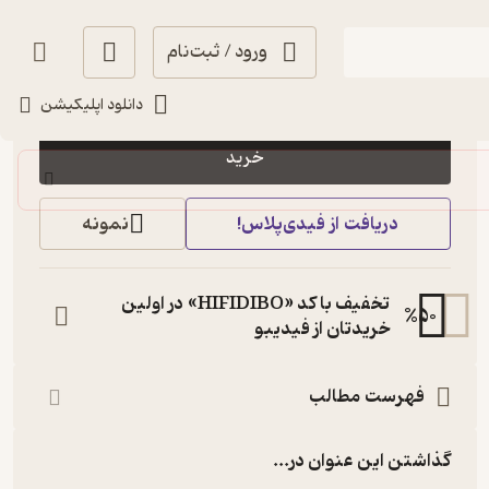
ورود / ثبت‌نام
10,000
5
(1)
تومان
دانلود اپلیکیشن
خرید
دریافت از فیدی‌پلاس!
نمونه
تخفیف با کد «HIFIDIBO» در اولین
%
50
خریدتان از فیدیبو
فهرست مطالب
گذاشتن این عنوان در...