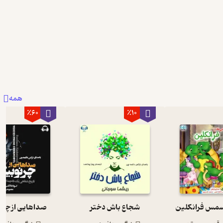
همه
٪60
٪10
سمس فرانکلین
شجاع باش دختر
صداهایی از چرن