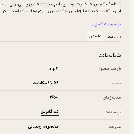
بعد لب‌هاش رو به جلو جمع کرد و یک حبابِ صورتی و بی نقص با آدام
توضیحات کامل
داستان
دسته‌ها:
شناسنامه
فرمت محتوا
mp۳
حجم
19.۵۹ مگابایت
مدت زمان
۱۴:۰۰
نت گابریل
نویسنده
معصومه رمضانی
مترجم