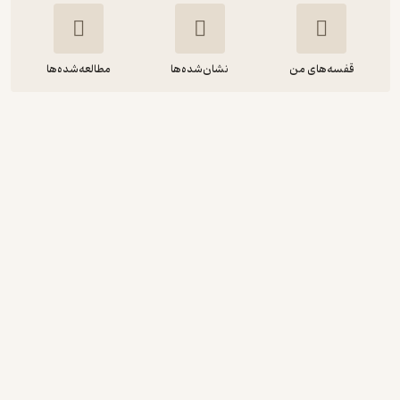
قفسه‌های من
نشان‌شده‌ها
مطالعه‌شده‌ها
مشکلِ حبابی
نت گابریل
نرگس داغمه چی
آوارسا
10,000
5
(1)
تومان
دریافت از فیدی‌پلاس!
نمونه