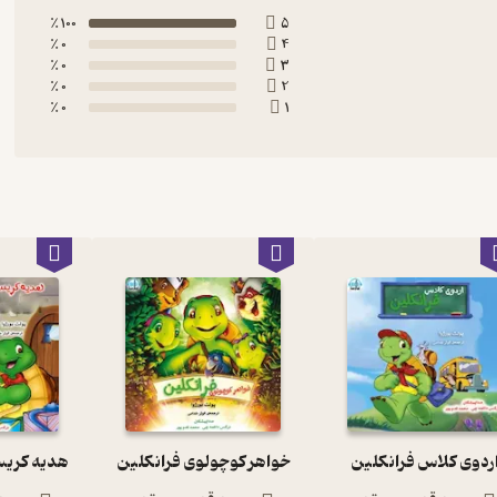
100 ٪
5
0 ٪
4
0 ٪
3
0 ٪
2
0 ٪
1
ردوی کلاس فرانکلین
خواهر کوچولوی فرانکلین
هدیه کری