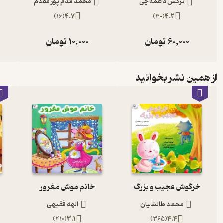
نرگس داغمه چی
محمد قدم پور مقدم
)
16
(
4.7
)
30
(
4.2
60,000
تومان
10,000
تومان
از همین نشر بخوانید
خرگوش عجیب و بزرگ
خانم موش مغرور
محمد طالشیان
الهه فقیهی
)
210
(
3.1
)
365
(
4.4