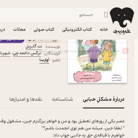
داستان
فیدیبو
کتاب صوتی
کودک
کتاب صوتی مشکلِ حبابی 
خانه
کتاب الکترونیکی
کتاب صوتی
مجلات
درس
کتاب صوتی
فیدی‌پلاس
نت گابریل
نویسنده
:
نرگس داغمه چی
،
شهربا
گویندگان
:
آوارسا
ناشر
:
دربارۀ مشکلِ حبابی
شناسنامه
نقدها و امتیازها