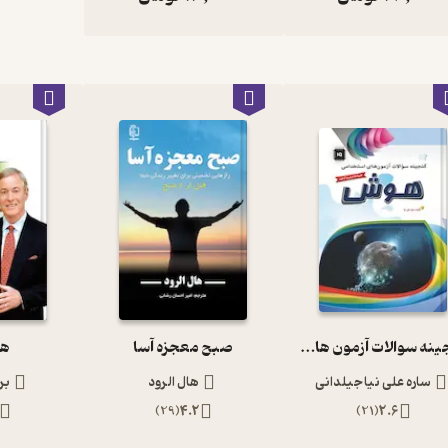
گنجینه سوالات آزمون های استخدامی هوش
صبح معجزه آسا
هن
ساره علی نیا جیلدانی
هال الرود
بر
)
29
(
4.2
)
21
(
2.6