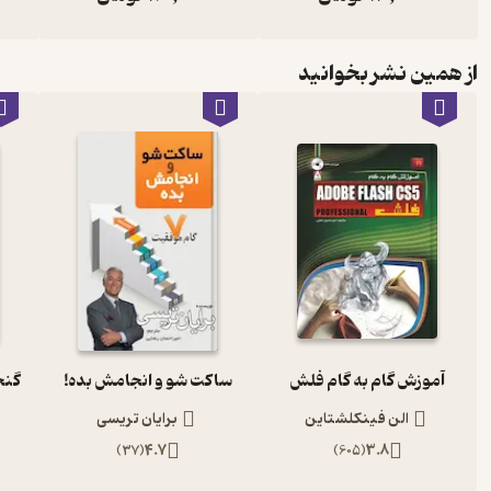
از همین نشر بخوانید
آموزش گام به گام فلش
ساکت شو و انجامش بده!
الن فینکلشتاین
برایان تریسی
)
37
(
4.7
)
605
(
3.8