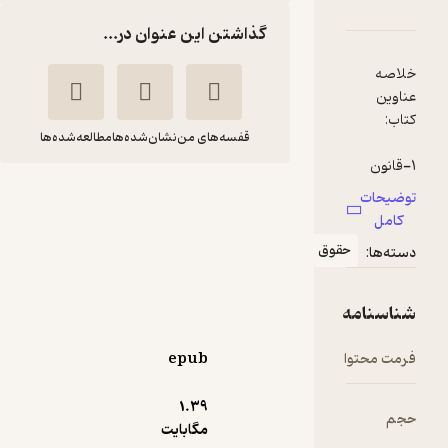
ن ثبت احوال
امه
دها و امتیازها
گذاشتن این عنوان در...
قفسه‌های من
نشان‌شده‌ها
مطالعه‌شده‌ها
قانون ثبت احوال
فرح ناز پروین
قوق
مجمع علمی و فرهنگی
مجد
28,000
منتظر امتیاز
تومان
epub
1.۳۹
مگابایت
دریافت از