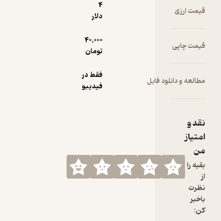
4
دلار
40,000
تومان
فقط در
ود فایل
فیدیبو