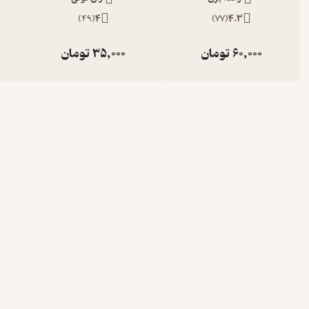
)
49
(
4
)
77
(
4.3
60,000
تومان
35,000
تومان