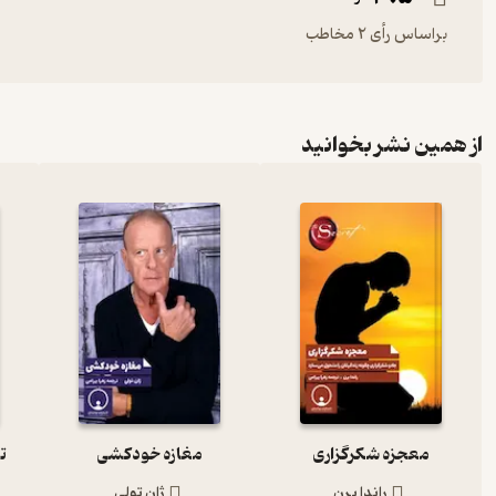
براساس رأی 2 مخاطب
از همین نشر بخوانید
معجزه شکرگزاری
مغازه خودکشی
ت
راندا برن
ژان تولی