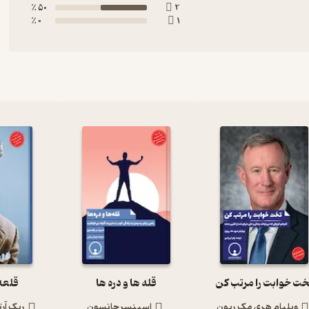
50 ٪
2
0 ٪
1
خت خوابت را مرتب کن
قله ها و دره ها
قلعه
ویلیام هری مک ریون
اسپنسر جانسون
ریک آرتو