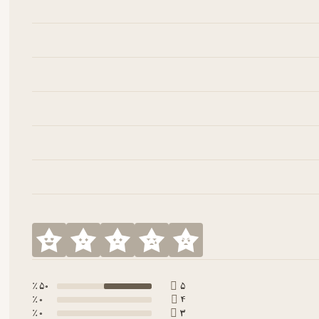
50 ٪
5
0 ٪
4
0 ٪
3