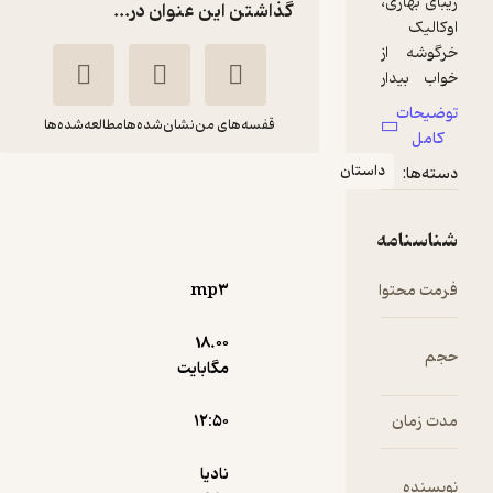
گذاشتن این عنوان در...
قفسه‌های من
نشان‌شده‌ها
مطالعه‌شده‌ها
ان
اوکالیک و کالا به
ماهیگیری میرن
نادیا
امیرحسین
مایک
صداقتی
mp۳
آوارسا
18.۰۰
مگابایت
10,000
منتظر امتیاز
تومان
۱۲:۵۰
نادیا