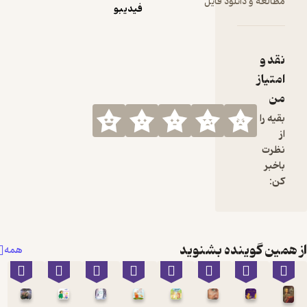
 فایل
فیدیبو
 بشنوید
همه