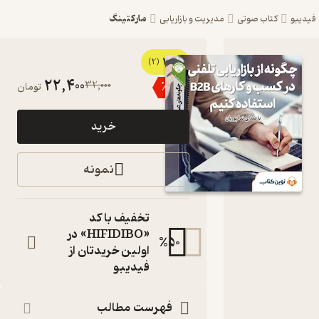
مارکتینگ
یبو
کتاب صوتی
مدیریت و بازاریابی
3
کتاب
(2)
22,400
32,000
٪
30
تومان
صوتی
چگونه از
خرید
بازاریابی
تلفنی
نمونه
استفاده
کنیم؟ اثر
تخفیف با کد
مریم
«HIFIDIBO» در
%
50
اولین خریدتان از
قریشی
فیدیبو
کتاب
صوتی
فهرست مطالب
نویسنده
: