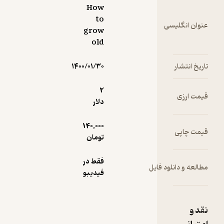
How
to
سی
grow
old
۱۴۰۰/۰۱/۳۰
2
دلار
140,000
تومان
فقط در
ود فایل
فیدیبو