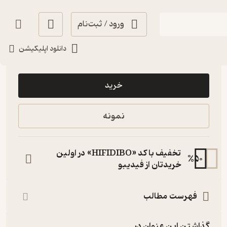
ورود / ثبت‌نام
دانلود اپلیکیشن
8,000
منتظر امتیاز
تومان
خرید
نمونه
تخفیف با کد «HIFIDIBO» در اولین
%
50
خریدتان از فیدیبو
فهرست مطالب
گذاشتن این عنوان در...