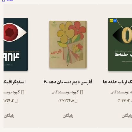
ک ارباب حلقه ها
فارسی دوم دبستان دهه 60
اینفوگرافیک 1984
ه نویسندگان
گروه نویسندگان
گروه نویسند
)
117
(
4.3
)
273
(
4.8
)
243
(
3.
ایگان
رایگان
رایگان