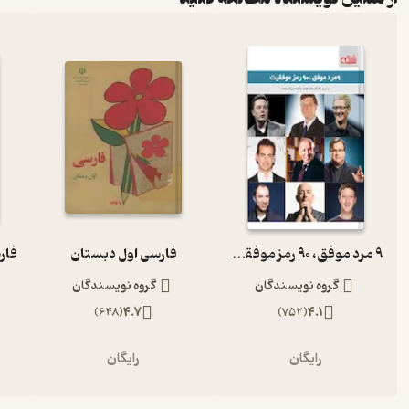
9 مرد موفق، 90 رمز موفقیت
فارسی اول دبستان
گروه نویسندگان
گروه نویسندگان
)
648
(
4.7
)
752
(
4.1
رایگان
رایگان