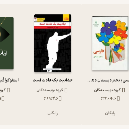
فارسی پنجم دبستان دهه 60
جذابیت یک عادت است
اینفوگرافی
گروه نویسندگان
گروه نویسندگان
گرو
1
)
149
(
3.6
)
336
(
4.6
رایگان
رایگان
ر