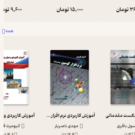
36
تومان
15,000
تومان
9,600
توما
همه
کست مقدماتی
آموزش کاربردی نرم افزار گوسین (Gaussian)
سول باقری
مهدی ناصریار
کیومرث قلی 
)
16
(
4.6
)
12
(
4.4
)
1
(
3