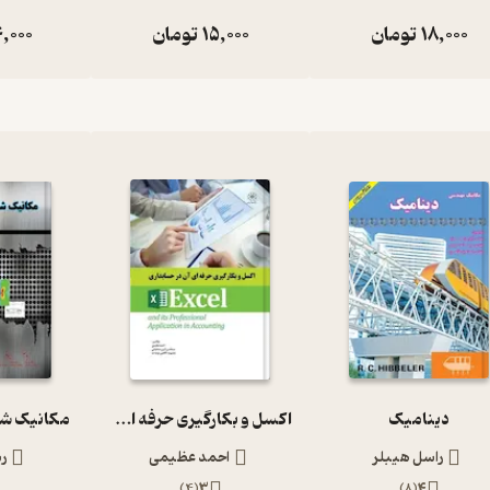
18,000
تومان
15,000
تومان
,000
دینامیک
اکسل و بکارگیری حرفه ای آن در حسابداری
مکانیک ش
راسل هیبلر
احمد عظیمی
ر
)
4
(
3
)
8
(
4