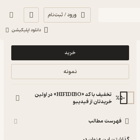
ورود / ثبت‌نام
دانلود اپلیکیشن
24,000
منتظر امتیاز
تومان
خرید
نمونه
تخفیف با کد «HIFIDIBO» در اولین
%
50
خریدتان از فیدیبو
فهرست مطالب
گذاشتن این عنوان در...