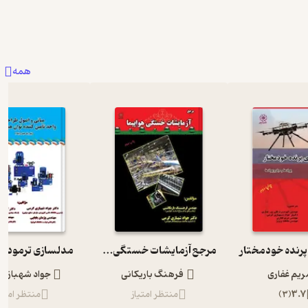
همه
پرنده خودمختار
مرجع آزمایشات خستگی هواپیما
مدلسازی ترمودین
ریم غفاری
فرهنگ باریکانی
جواد شهبازی 
3.7
(
3
)
منتظر امتیاز
منتظر امتیا