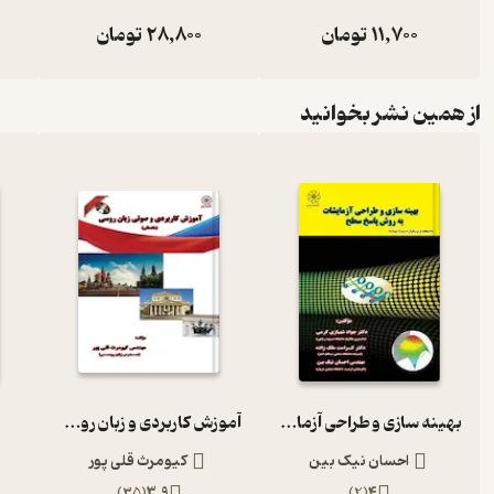
11,700
تومان
28,800
تومان
از همین نشر بخوانید
بهینه سازی و طراحی آزمایشات به روش پاسخ سطح
آموزش کاربردی و زبان روسی (مقدماتی)
احسان نیک بین
کیومرث قلی پور
)
35
(
3.9
)
2
(
4