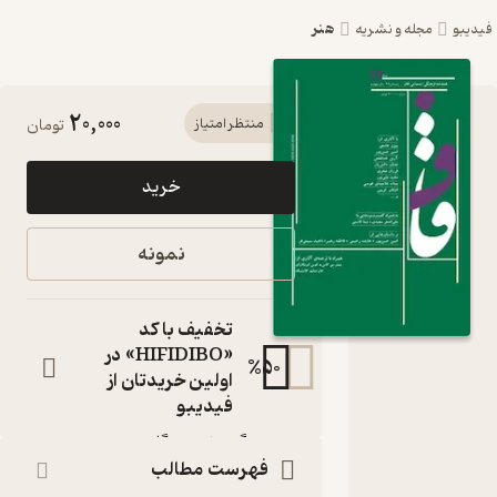
هنر
یبو
مجله و نشریه
20,000
کتاب
منتظر امتیاز
تومان
فصلنامه
خرید
فرهنگی
اجتماعی
نمونه
قاف شماره
12 اثر گروه
تخفیف با کد
نویسندگان
«HIFIDIBO» در
%
50
اولین خریدتان از
مجله
فیدیبو
نویسنده
:
گروه نویسندگان
ناشر
:
فهرست مطالب
نشریه قاف