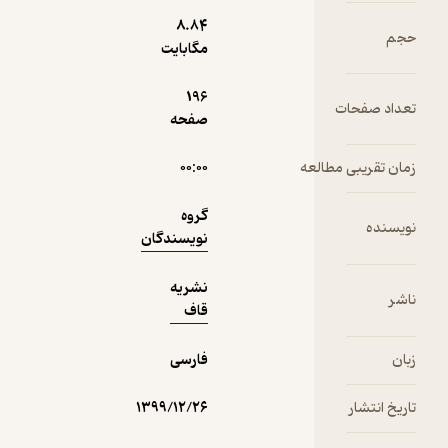
پیشرفت
8.۸۴
حجم
سینما در
20,000
مگابایت
منتظر امتیاز
تومان
صد سال
گذشته
196
تعداد صفحات
صفحه
زمان تقریبی مطالعه
۰۰:۰۰
نمونه
گروه
نویسنده
نویسندگان
نشریه
ناشر
قاف
زبان
فارسی
تاریخ انتشار
۱۳۹۹/۱۲/۲۶