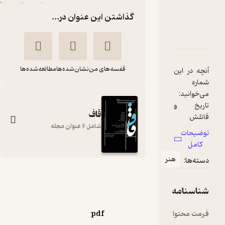
گذاشتن این عنوان در...
دربارۀ فصلنامه فرهنگی اجتماعی قاف شماره 12
شناسنامه
نقدها و امتیازها
قفسه‌های من
نشان‌شده‌ها
مطالعه‌شده‌ها
آنچه در این
شماره
تاریخ و
قاف
شامل 6 عنوان مجله
توضیحات
مروری بر
کامل
انواع
هنر
دسته‌ها:
گونه‌های
فصلنامه فرهنگی
اجتماعی قاف شماره 12
جدال عرفان
شناسنامه
گروه نویسندگان
نگاهی به
فرمت محتوا
pdf
نشریه قاف
پیدایش و